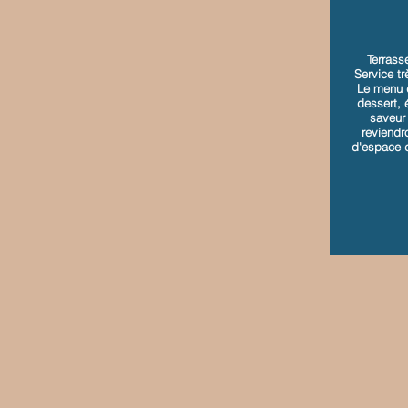
Terrass
Service tr
Le menu d
dessert, 
saveur
reviendr
d'espace d