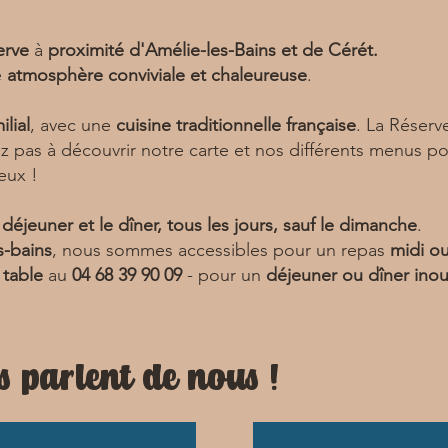
serve
à
proximité d'Amélie-les-Bains et de Cérét.
e
atmosphère conviviale et chaleureuse
.
ilial
, avec une
cuisine traditionnelle française
. La Réser
ez pas à découvrir notre carte et nos différents menus
eux !
 déjeuner et le dîner, tous les jours, sauf le dimanche
.
s-bains
, nous sommes accessibles pour un repas
midi ou
 table
au
04 68 39 90 09
- pour un
déjeuner ou dîner inou
s parlent de nous !