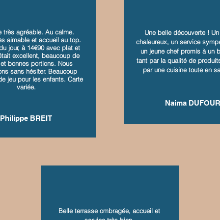
e très agréable. Au calme.
Une belle découverte ! Un
ès aimable et accueil au top.
chaleureux, un service sympa
u jour, à 14€90 avec plat et
un jeune chef promis à un b
était excellent, beaucoup de
tant par la qualité de produit
 et bonnes portions. Nous
par une cuisine toute en sa
ons sans hésiter. Beaucoup
e jeu pour les enfants. Carte
variée.
Naima DUFOU
Philippe BREIT
Belle terrasse ombragée, accueil et