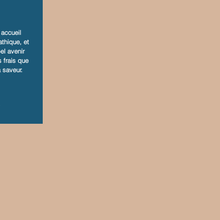
 accueil
thique, et
el avenir
s frais que
 saveur.
R