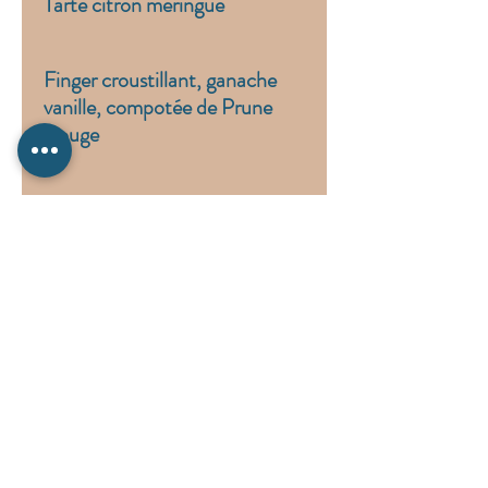
Tarte citron meringué
Finger croustillant, ganache
vanille, compotée de Prune
Rouge
La
réserve
Prestataire de service : 32 boulevard de
la petite Provence
, Amélie les bains